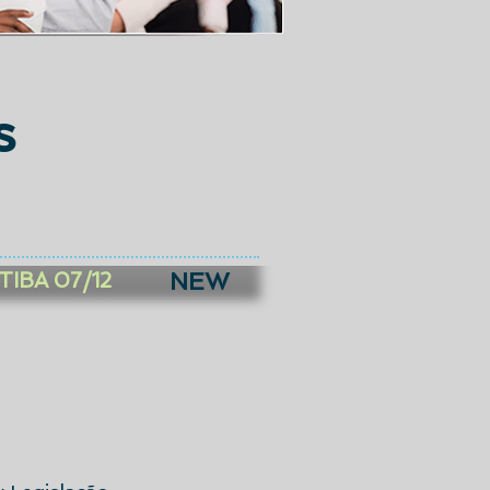
s
NEW
IBA 07/12