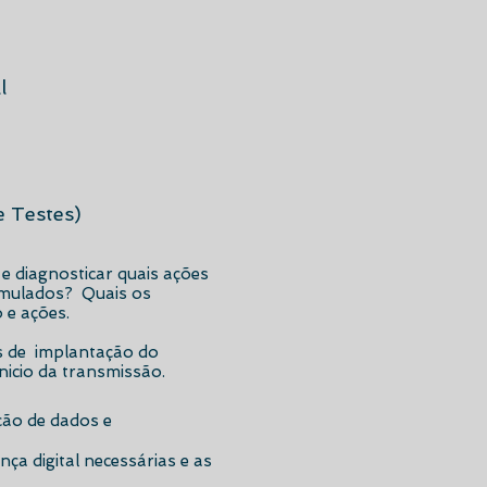
l
e Testes)
e diagnosticar quais ações
rmulados? Quais os
 e ações.
as de implantação do
nicio da transmissão.
ção de dados e
a digital necessárias e as