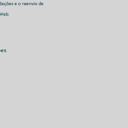
dações e o reenvio de
-Web.
ões