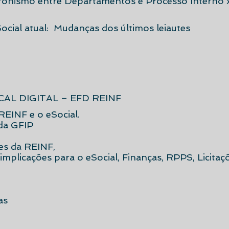
ronismo entre Departamentos e Processo Interno x
Social atual: Mudanças dos últimos leiautes
CAL DIGITAL – EFD REINF
REINF e o eSocial.
da GFIP
es da REINF,
implicações para o eSocial, Finanças, RPPS, Licitaç
as